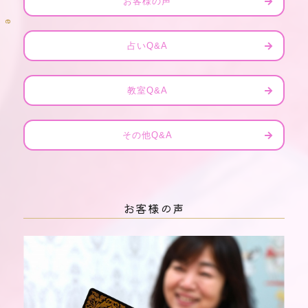
d
お客様の声
e
占いQ&A
教室Q&A
その他Q&A
お客様の声