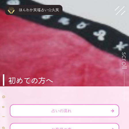
scrol
初めての方へ
G
u
占いの流れ
i