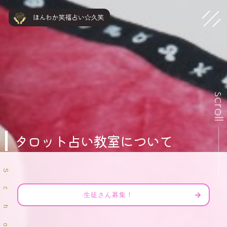
scrol
タロット占い教室について
S
c
生徒さん募集！
h