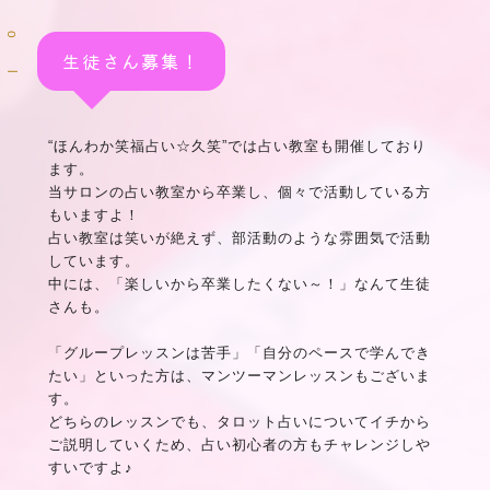
o
o
生徒さん募集！
l
“ほんわか笑福占い☆久笑”では占い教室も開催しており
ます。
当サロンの占い教室から卒業し、個々で活動している方
もいますよ！
占い教室は笑いが絶えず、部活動のような雰囲気で活動
しています。
中には、「楽しいから卒業したくない～！」なんて生徒
さんも。
「グループレッスンは苦手」「自分のペースで学んでき
たい」といった方は、マンツーマンレッスンもございま
す。
どちらのレッスンでも、タロット占いについてイチから
ご説明していくため、占い初心者の方もチャレンジしや
すいですよ♪