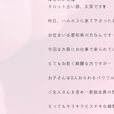
タロット占い師、久笑です❣️
⁡
昨日、ハルカスに来て下さったお
⁡
お住まいは愛知県の方なんです
⁡
今回は大阪にお仕事で来られて
⁡
とてもお若く綺麗な方ですが…
⁡
お子さんは3人おられるパワフル
⁡
ご主人さんを含め…家族全員の
⁡
とってもキラキラとステキな綾野
⁡