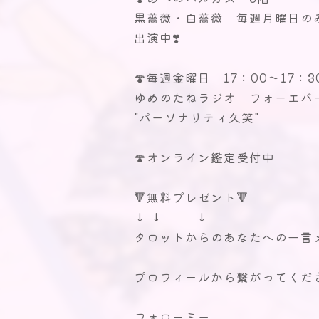
黒薔薇・白薔薇 毎週月曜日の
出演中❣️
⁡
🍄毎週金曜日 17：00〜17：3
ゆめのたねラジオ フォーエバ
"パーソナリティ久笑"
⁡
🍄オンライン鑑定受付中
⁡
🔻無料プレゼント🔻
↓ ↓ ↓
タロットからのあなたへの一言
⁡
プロフィールから繋がってくだ
⁡
フォローミー